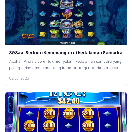
898aa: Berburu Kemenangan di Kedalaman Samudra
Apakah Anda siap untuk menyelami kedalaman samudra yang
paling gelap dan menantang keberuntungan Anda bersama
para predator puncak? Megadon Triple...
02 Jul 2026