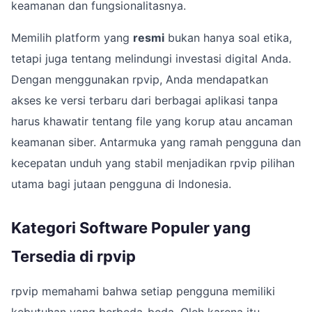
keamanan dan fungsionalitasnya.
Memilih platform yang
resmi
bukan hanya soal etika,
tetapi juga tentang melindungi investasi digital Anda.
Dengan menggunakan rpvip, Anda mendapatkan
akses ke versi terbaru dari berbagai aplikasi tanpa
harus khawatir tentang file yang korup atau ancaman
keamanan siber. Antarmuka yang ramah pengguna dan
kecepatan unduh yang stabil menjadikan rpvip pilihan
utama bagi jutaan pengguna di Indonesia.
Kategori Software Populer yang
Tersedia di rpvip
rpvip memahami bahwa setiap pengguna memiliki