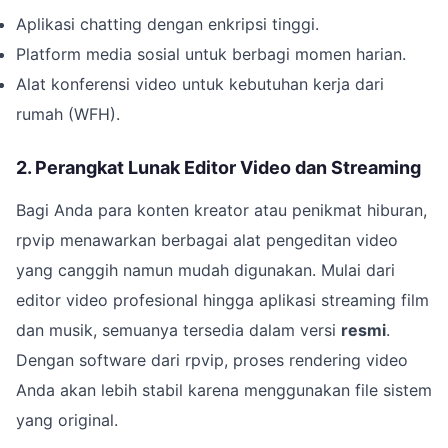
Aplikasi chatting dengan enkripsi tinggi.
Platform media sosial untuk berbagi momen harian.
Alat konferensi video untuk kebutuhan kerja dari
rumah (WFH).
2. Perangkat Lunak Editor Video dan Streaming
Bagi Anda para konten kreator atau penikmat hiburan,
rpvip menawarkan berbagai alat pengeditan video
yang canggih namun mudah digunakan. Mulai dari
editor video profesional hingga aplikasi streaming film
dan musik, semuanya tersedia dalam versi
resmi
.
Dengan software dari rpvip, proses rendering video
Anda akan lebih stabil karena menggunakan file sistem
yang original.