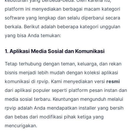
kebutuhan yang berbeda-beda. Oleh karena itu,
platform ini menyediakan berbagai macam kategori
software yang lengkap dan selalu diperbarui secara
berkala. Berikut adalah beberapa kategori unggulan
yang bisa Anda temukan:
1. Aplikasi Media Sosial dan Komunikasi
Tetap terhubung dengan teman, keluarga, dan rekan
bisnis menjadi lebih mudah dengan koleksi aplikasi
komunikasi di rpvip. Kami menyediakan versi
resmi
dari aplikasi populer seperti platform pesan instan dan
media sosial terbaru. Keuntungan mengunduh melalui
rpvip adalah Anda mendapatkan installer yang bersih
dan bebas dari modifikasi pihak ketiga yang
mencurigakan.